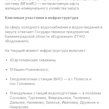
систему (МГеоИС) — интерактивную карту
жилищно‑коммунального хозяйства округа.
Ключевые участники и инфраструктура
За сферу холодного водоснабжения и водоотведения в
округе отвечает Государственное предприятие
Калининградской области «Водоканал» (ГП КО
«Водоканал»).
На текущий момент инфраструктура включает:
43 артезианские скважины;
10 башен Рожновского;
2 водонасосные станции (ВНС) — в г. Полесск и
пос. Головкино;
10 модульных станций водоподготовки — в посёлках
Сосновка, Тургенево, Февральское, Тюленино,
Дальнее, Нахимово, Залесье, Ивановка, Дружное и
Некрасово.