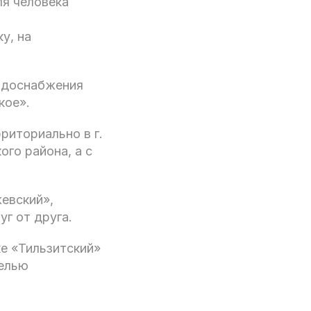
ля человека
у, на
водоснабжения
кое».
иториально в г.
ого района, а с
евский»,
г от друга.
е «Тильзитский»
целью