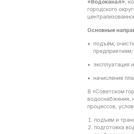
«Водоканал»
, к
городского округ
централизованно
Основные напра
подъём, очист
предприятиям;
эксплуатация 
начисление пл
В «Советском го
водоснабжения, 
процессов, услов
подъем и тран
подготовка во