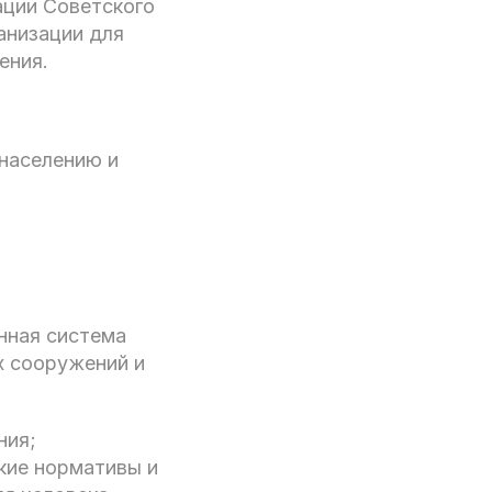
ации Советского
ганизации для
ения.
 населению и
нная система
х сооружений и
ния;
кие нормативы и