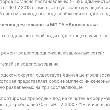
оторое согласно постановлению № 626 администр
а от 10.07.2013 г. имеет статус гарантирующей ор
й системы холодного водоснабжения и водоотвед
вления деятельности МП ПУ «Водоканал»:
ка и подача питьевой воды надлежащего качества
и ремонт водопроводно‑канализационных сетей;
атежей за водопользование.
родском округе» существует единая централизова
которая представляет собой комплекс инженерны
но разделенных на три составляющие:
спортировка природных вод на очистные сооруже
ды до требований СанПиН 1.2.3685-21 «Гигиеничес