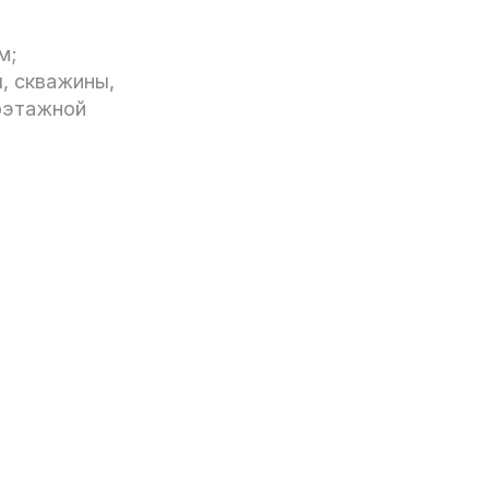
м;
, скважины,
оэтажной