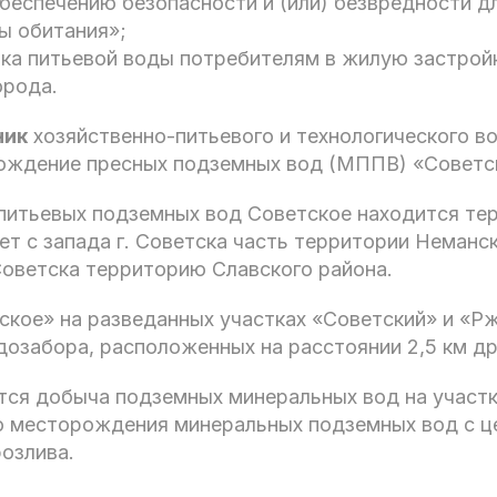
обеспечению безопасности и (или) безвредности д
ы обитания»;
ка питьевой воды потребителям в жилую застройк
орода.
ник
хозяйственно-питьевого и технологического 
ождение пресных подземных вод (МППВ) «Советс
итьевых подземных вод Советское находится терр
ет с запада г. Советска часть территории Неманск
 Советска территорию Славского района.
кое» на разведанных участках «Советский» и «Рж
озабора, расположенных на расстоянии 2,5 км дру
тся добыча подземных минеральных вод на участк
о месторождения минеральных подземных вод с 
озлива.