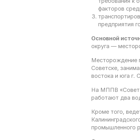
требования к 
факторов сред
транспортиров
предприятия г
Основной источ
округа — местор
Месторождение п
Советске, занима
востока и юга г.
На МППВ «Советс
работают два вод
Кроме того, веде
Калининградског
промышленного р