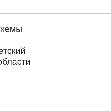
схемы
етский
области