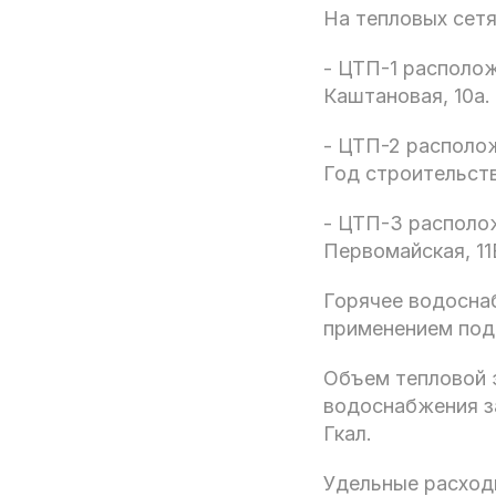
На тепловых сетя
- ЦТП-1 располож
Каштановая, 10а.
- ЦТП-2 располож
Год строительств
- ЦТП-3 располож
Первомайская, 11
Горячее водосна
применением подо
Объем тепловой э
водоснабжения за
Гкал.
Удельные расход