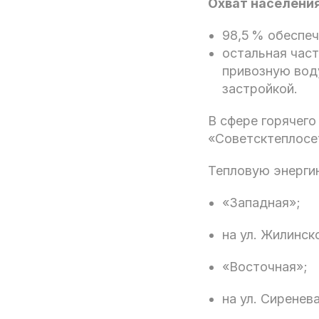
Охват населения
98,5 % обеспе
остальная част
привозную вод
застройкой.
В сфере горячег
«Советсктеплосе
Тепловую энерги
«Западная»;
на ул. Жилинск
«Восточная»;
на ул. Сиреневая