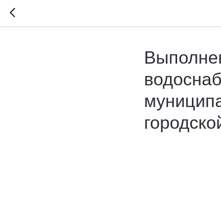
Выполнен
водоснаб
муниципа
городско