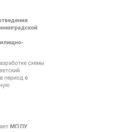
отведения
лининградской
жилищно-
азработке схемы
ветский
 в период
с
ьную
пает
МП ПУ