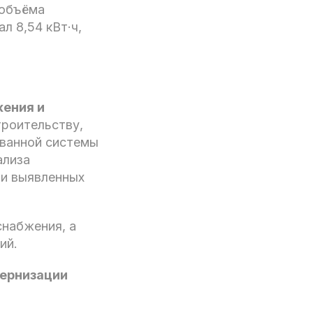
 объёма
ал 8,54 кВт·ч,
ения и
троительству,
ованной системы
ализа
 и выявленных
снабжения, а
ий.
дернизации