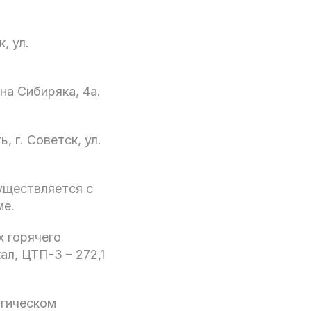
, ул.
на Сибиряка, 4а.
 г. Советск, ул.
уществляется с
ме.
х горячего
ал, ЦТП-3 – 272,1
огическом