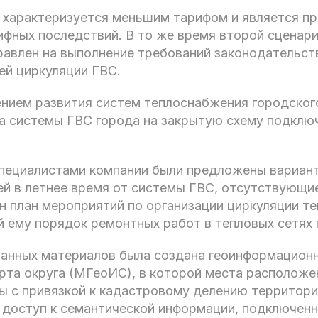
 характеризуется меньшим тарифом и является п
ифных последствий. В то же время второй сценари
равлен на выполнение требований законодательств
ей циркуляции ГВС.
нием развития систем теплоснабжения городского
да системы ГВС города на закрытую схему подклю
пециалистами компании были предложены вариан
ей в летнее время от системы ГВС, отсутствующи
 план мероприятий по организации циркуляции те
 ему порядок ремонтных работ в тепловых сетях 
танных материалов была создана геоинформацион
арта округа (МГеоИС), в которой места располож
ы с привязкой к кадастровому делению территори
 доступ к семантической информации, подключенн