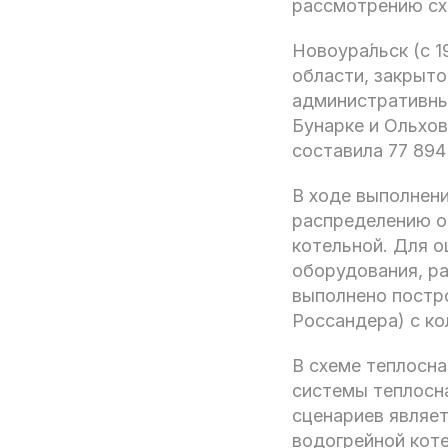
рассмотрению сх
Новоура́льск (с 
области, закрыт
административны
Бунарке и Ольхов
составила 77 894
В ходе выполнен
распределению о
котельной. Для о
оборудования, р
выполнено постр
Россандера) с ко
В схеме теплосн
системы теплосн
сценариев являет
водогрейной коте