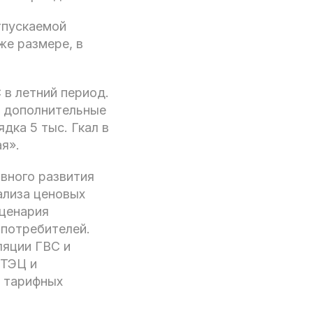
тпускаемой
же размере, в
 в летний период.
т дополнительные
дка 5 тыс. Гкал в
я».
вного развития
ализа ценовых
сценария
 потребителей.
ляции ГВС и
 ТЭЦ и
а тарифных