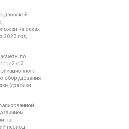
вердловской
,
оложен на реках
о 2023 год
расчеты по
догрейной
офикационного
го оборудования
зки (графики
рализованной
различием
ии на
ий период.