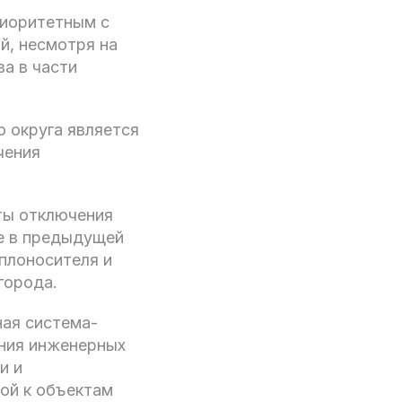
риоритетным с
й, несмотря на
а в части
 округа является
чения
ты отключения
е в предыдущей
плоносителя и
города.
ная система-
ения инженерных
и и
ой к объектам