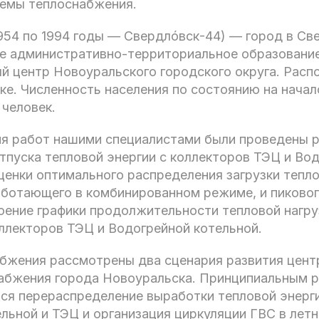
емы теплоснабжения.
1954 по 1994 годы — Свердлóвск-44) — город в С
ое административно-территориальное образование
й центр Новоуральского городского округа. Расп
ке. Численность населения по состоянию на начал
 человек.
ия работ нашими специалистами были проведены 
тпуска тепловой энергии с коллекторов ТЭЦ и Во
ценки оптимального распределения загрузки тепл
аботающего в комбинированном режиме, и пиково
оение графики продолжительности тепловой нагру
ллекторов ТЭЦ и Водогрейной котельной.
абжения рассмотрены два сценария развития цент
абжения города Новоуральска. Принципиальным 
ся перераспределение выработки тепловой энерг
льной и ТЭЦ и организация циркуляции ГВС в летн